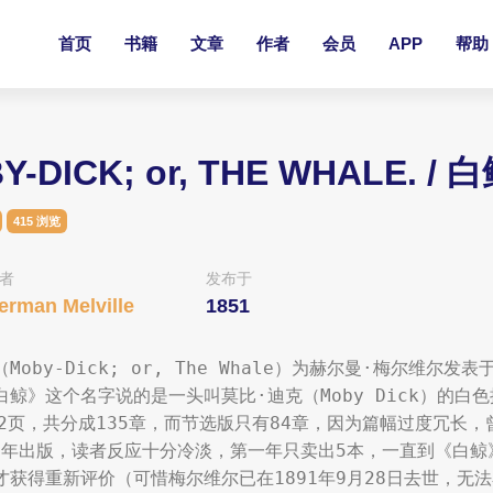
首页
书籍
文章
作者
会员
APP
帮助
Y-DICK; or, THE WHALE. / 
415 浏览
者
发布于
erman Melville
1851
Moby-Dick; or, The Whale）为赫尔曼·梅尔维
白鲸》这个名字说的是一头叫莫比·迪克（Moby Dick）的白
42页，共分成135章，而节选版只有84章，因为篇幅过度冗长
51年出版，读者反应十分冷淡，第一年只卖出5本，一直到《白鲸
才获得重新评价（可惜梅尔维尔已在1891年9月28日去世，无