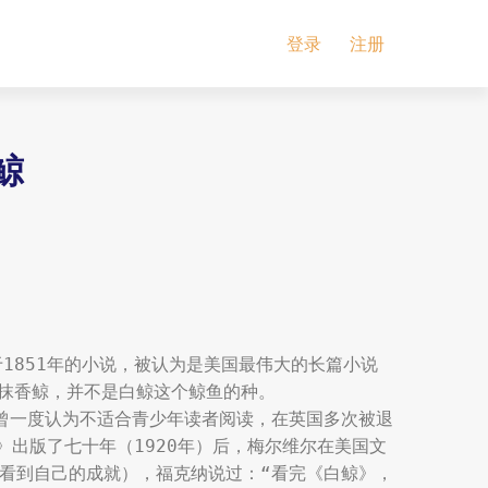
登录
注册
白鲸
尔发表于1851年的小说，被认为是美国最伟大的长篇小说
色抹香鲸，并不是白鲸这个鲸鱼的种。

，曾一度认为不适合青少年读者阅读，在英国多次被退
》出版了七十年（1920年）后，梅尔维尔在美国文
法看到自己的成就），福克纳说过：“看完《白鲸》，