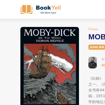
Fiction,
MOB
250082 单词
作
H
《白鲸》（
之一。《
全书有4
稿，18
学的地位