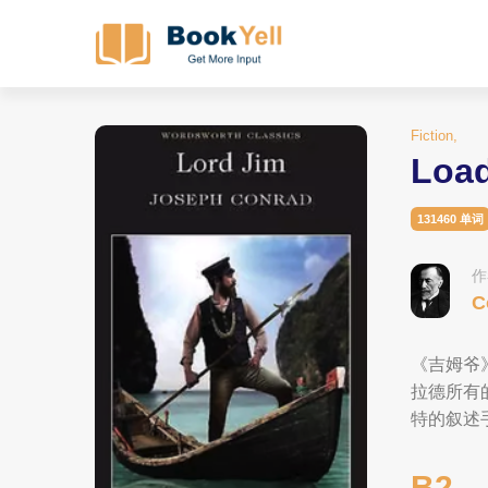
Fiction,
Loa
131460 单词
作
C
《吉姆爷
拉德所有
特的叙述
B2