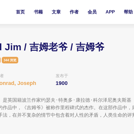
首页
书籍
文章
作者
会员
APP
帮助
d Jim / 吉姆老爷 / 吉姆爷
344 浏览
者
发布于
onrad, Joseph
1900
》是英国籍波兰作家约瑟夫·特奥多·康拉德·科尔泽尼奥夫斯基（
的作品中，《吉姆爷》被称作里程碑式的杰作。在这部作品中，
手法，在并不复杂的情节中包含着对人性的矛盾，人类生命的评