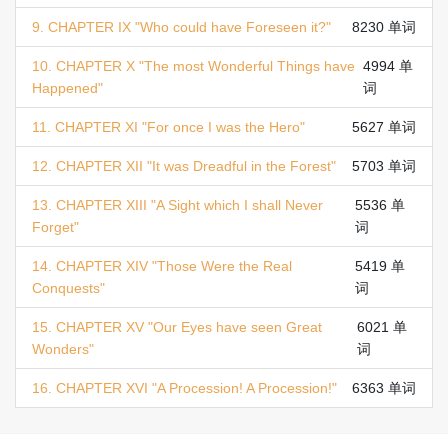
9. CHAPTER IX "Who could have Foreseen it?"
8230 单词
10. CHAPTER X "The most Wonderful Things have
4994 单
Happened"
词
11. CHAPTER XI "For once I was the Hero"
5627 单词
12. CHAPTER XII "It was Dreadful in the Forest"
5703 单词
13. CHAPTER XIII "A Sight which I shall Never
5536 单
Forget"
词
14. CHAPTER XIV "Those Were the Real
5419 单
Conquests"
词
15. CHAPTER XV "Our Eyes have seen Great
6021 单
Wonders"
词
16. CHAPTER XVI "A Procession! A Procession!"
6363 单词