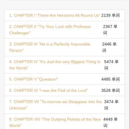
1. CHAPTER I "There Are Heroisms All Round Us"
2139 单词
2. CHAPTER II "Try Your Luck with Professor
2367 单
Challenger"
词
3. CHAPTER III "He is a Perfectly Impossible
2446 单
Person"
词
4. CHAPTER IV "It's Just the very Biggest Thing in
5474 单
the World"
词
5. CHAPTER V "Question!"
4485 单词
6. CHAPTER VI "I was the Flail of the Lord"
3528 单词
7. CHAPTER VII "To-morrow we Disappear into the
3474 单
Unknown"
词
8. CHAPTER VIII "The Outlying Pickets of the New
4449 单
World"
词