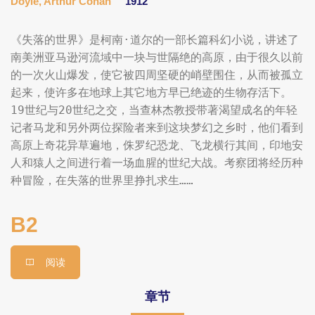
Doyle, Arthur Conan
1912
《失落的世界》是柯南·道尔的一部长篇科幻小说，讲述了
南美洲亚马逊河流域中一块与世隔绝的高原，由于很久以前
的一次火山爆发，使它被四周坚硬的峭壁围住，从而被孤立
起来，使许多在地球上其它地方早已绝迹的生物存活下。

19世纪与20世纪之交，当查林杰教授带著渴望成名的年轻
记者马龙和另外两位探险者来到这块梦幻之乡时，他们看到
高原上奇花异草遍地，侏罗纪恐龙、飞龙横行其间，印地安
人和猿人之间进行着一场血腥的世纪大战。考察团将经历种
种冒险，在失落的世界里挣扎求生……
B2
阅读
章节