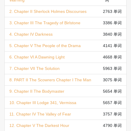
Warning
词
2. Chapter II Sherlock Holmes Discourses
2763 单词
3. Chapter III The Tragedy of Birlstone
3386 单词
4. Chapter IV Darkness
3840 单词
5. Chapter V The People of the Drama
4141 单词
6. Chapter VI A Dawning Light
4668 单词
7. Chapter VII The Solution
5963 单词
8. PART II The Scowrers Chapter I The Man
3075 单词
9. Chapter II The Bodymaster
5654 单词
10. Chapter III Lodge 341, Vermissa
5657 单词
11. Chapter IV The Valley of Fear
3757 单词
12. Chapter V The Darkest Hour
4790 单词