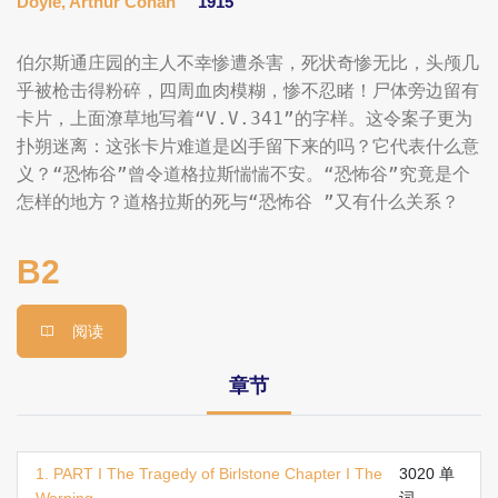
Doyle, Arthur Conan
1915
伯尔斯通庄园的主人不幸惨遭杀害，死状奇惨无比，头颅几
乎被枪击得粉碎，四周血肉模糊，惨不忍睹！尸体旁边留有
卡片，上面潦草地写着“V.V.341”的字样。这令案子更为
扑朔迷离：这张卡片难道是凶手留下来的吗？它代表什么意
义？“恐怖谷”曾令道格拉斯惴惴不安。“恐怖谷”究竟是个
怎样的地方？道格拉斯的死与“恐怖谷 ”又有什么关系？
B2
阅读
章节
1. PART I The Tragedy of Birlstone Chapter I The
3020 单