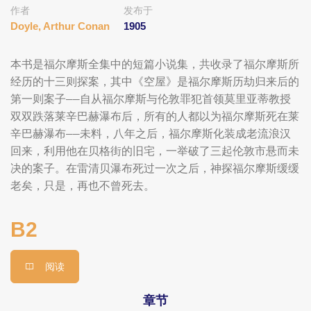
作者
发布于
Doyle, Arthur Conan
1905
本书是福尔摩斯全集中的短篇小说集，共收录了福尔摩斯所
经历的十三则探案，其中《空屋》是福尔摩斯历劫归来后的
第一则案子——自从福尔摩斯与伦敦罪犯首领莫里亚蒂教授
双双跌落莱辛巴赫瀑布后，所有的人都以为福尔摩斯死在莱
辛巴赫瀑布——未料，八年之后，福尔摩斯化装成老流浪汉
回来，利用他在贝格街的旧宅，一举破了三起伦敦市悬而未
决的案子。在雷清贝瀑布死过一次之后，神探福尔摩斯缓缓
老矣，只是，再也不曾死去。
B2
阅读
章节