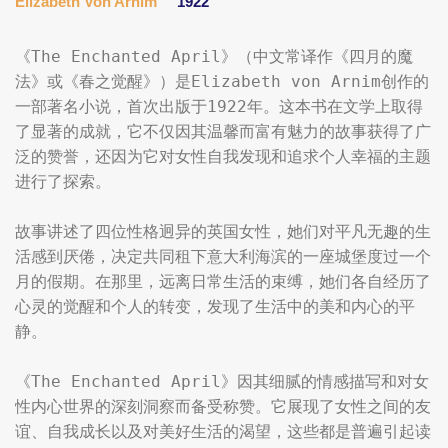
Elizabeth Von Arnim
1922
《The Enchanted April》（中文常译作《四月的魔
法》或《春之觉醒》）是Elizabeth von Arnim创作的
一部著名小说，首次出版于1922年。这本书在文学上取得
了显著的成就，它不仅因其温馨而富有魅力的故事获得了广
泛的赞誉，还因为它对女性自我发现和追求个人幸福的主题
进行了探索。

故事讲述了四位性格迥异的英国女性，她们对平凡无趣的生
活感到厌倦，决定共同租下意大利海滨的一座城堡度过一个
月的假期。在那里，远离日常生活的束缚，她们各自经历了
心灵的觉醒和个人的转变，发现了生活中的美和内心的平
静。

《The Enchanted April》因其细腻的情感描写和对女
性内心世界的深刻洞察而备受称赞。它展现了女性之间的友
谊、自我成长以及对美好生活的渴望，这些都是普遍引起读