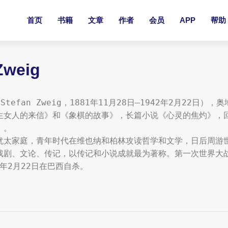
首页
书籍
文章
作者
会员
APP
帮助
Zweig
Stefan Zweig，1881年11月28日—1942年2月22
生女人的来信》和《象棋的故事》，长篇小说《心灵的焦灼》，
。 

犹太家庭，青年时代在维也纳和柏林攻读哲学和文学，日后周游
戏剧、文论、传记，以传记和小说成就最为著称。第一次世界大战
2年2月22日在巴西自杀。