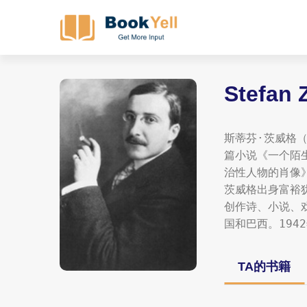
Stefan 
斯蒂芬·茨威格（
篇小说《一个陌
治性人物的肖像》
茨威格出身富裕
创作诗、小说、
国和巴西。194
TA的书籍