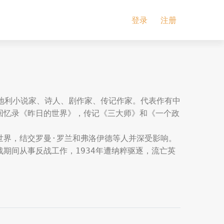
登录
注册
日），奥地利小说家、诗人、剧作家、传记作家。代表作有中
回忆录《昨日的世界》，传记《三大师》和《一个政
世界，结交罗曼·罗兰和弗洛伊德等人并深受影响。
期间从事反战工作，1934年遭纳粹驱逐，流亡英