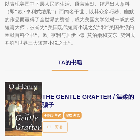
以表现美国中下层人民的生活、语言幽默、结局出人意料
（即“欧·亨利式结尾”）而闻名于世，以其众多巧妙、幽默
的作品而赢得了全世界的赞誉，成为美国文学独树一帜的极
短篇大师，被誉为“美国现代短篇小说之父”和“美国生活的
幽默百科全书”。欧·亨利与居伊·德·莫泊桑和安东·契诃夫
并称“世界三大短篇小说之王”。
TA的书籍
THE GENTLE GRAFTER / 温柔的
骗子
44625 单词
592 浏览
阅读