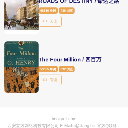
ROADS OF DESTINY / 命运之路
98586 单词
430 浏览
阅读
The Four Million / 四百万
53055 单词
632 浏览
阅读
bookyell.com
西安立方网络科技有限公司
E-Mail: i@lifang.biz
官方QQ群：